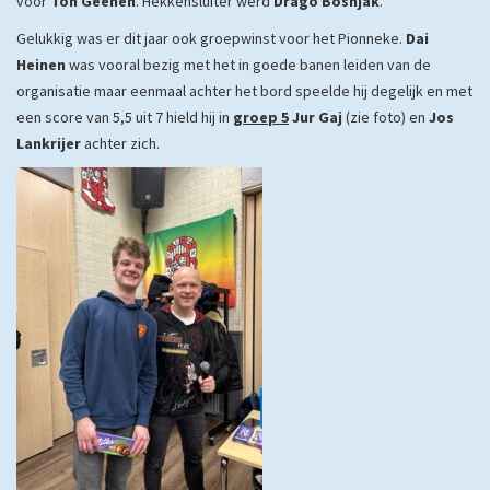
voor
Ton Geenen
. Hekkensluiter werd
Drago Bosnjak
.
Gelukkig was er dit jaar ook groepwinst voor het Pionneke.
Dai
Heinen
was vooral bezig met het in goede banen leiden van de
organisatie maar eenmaal achter het bord speelde hij degelijk en met
een score van 5,5 uit 7 hield hij in
groep 5
Jur Gaj
(zie foto) en
Jos
Lankrijer
achter zich.