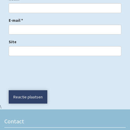
E-mail
*
Site
Reactie plaatsen
\
Contact