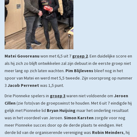
Matei Govoreanu
won met 6,5 uit 7
groep 2
. Een duidelijke score en
als hij zich zo blijft ontwikkelen zal zijn debuut in de eerste groep niet
meer lang op zich laten wachten.
Pim Blijlevens
bleef nog in het
spoor van Matei en werd met 5,5 tweede. Zijn voorsprong op nummer
3
Jacob Perrenet
was 1,5 punt.
Drie Pionneke spelers in
groep 3
waren niet voldoende om
Jeroen
Cillen
(zie foto)van de groepswinst te houden. Met 6 uit 7 eindigde hij
gelijk met Pionneke lid
Bryan Huijsing
maar het onderling resultaat
was in het voordeel van Jeroen.
Simon Karsten
zorgde voor nog
meer Pionneke succes door op de derde plaats te eindigen. Het
derde lid van de organiserende vereniging was
Robin Meinders
, hij