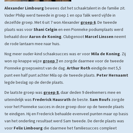
Alexander Limbourg
bewees dat het schaaktalent in de familie zit.
Vader Philip werd tweede in groep 1 en opa Talik werd vijfde in
dezelfde groep. Met 6 uit 7 won Alexander
groep 6
. De tweede
plaats was voor
Shani Celgin
en een Pionneke podiumplaats werd
behaald door
Aaron de Koning
. Clubgenoot
Marcel Linssen
neemt
de rode lantaarn mee naar huis.
Nog meer ouder-kind schaaksucces was er voor
Mila de Koning
. Zij
won op knappe wijze
groep 7
en zorgde daarmee voor de tweede
Pionneke groepswinst van de dag.
Arthur Roth
eindigde met 5,5
punt een half punt achter Mila op de tweede plaats.
Peter Hernaamt
legde beslag op de derde plaats.
De laatste groep was
groep 8
, daar deden 9 deelnemers mee en
uiteindelijk was
Frederick Hausrath
de beste.
Sam Roufs
zorgde
voor het Pionneke succes in deze groep door op de tweede plaats
te eindigen. Hij en Frederick behaalde evenveel punten maar op basis
van het onderling resultaat werd Sam tweede. De derde plaats was
voor
Felix Limbourg
die daarmee het familiesucces compleet