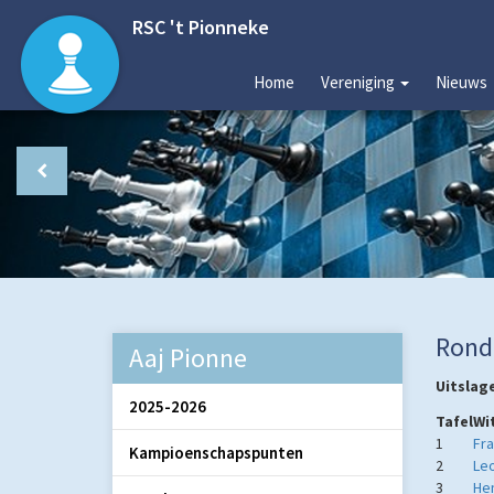
RSC 't Pionneke
Home
Vereniging
Nieuws
Rond
Aaj Pionne
Uitslag
2025-2026
Tafel
Wi
1
Fra
Kampioenschapspunten
2
Le
3
Hen