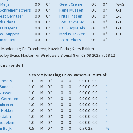
 Meijs
0.0
0 *
Geert Cremer
0.0
0 *
½-½
 Schreinemachers
0.0
0 *
Rene Mussen
0.0
0 *
0-1
est Gerritsen
0.0
0 *
Frits Hinssen
0.0
0 *
1-0
k Criens
0.0
0 *
Jos Lankreijer
0.0
0 *
0-1
es Nuyens
0.0
0 *
Paul Caquelein
0.0
0 *
0-1
ns Louppen
0.0
0 *
Marius Hekker
0.0
0 *
0-1
mar Jabri
0.0
0 *
Jo Bruekers
0.0
0 *
1-0
 Moolenaar; Ed Crombeen; Kaveh Fadai; Kees Bakker
d by Swiss Master for Windows 5.7 build 8 on 03-09-2025 at 19:12
t na ronde 1
Score
M/V
Rating
TPR
W-We
WP
SB
Mutual
1
Smeets
1.0
M
0 *
0
0
0.0
0.0
0.0
1
 Simonis
1.0
M
0 *
0
0
0.0
0.0
0.0
1
Mussen
1.0
M
0 *
0
0
0.0
0.0
0.0
1
 Gerritsen
1.0
M
0 *
0
0
0.0
0.0
0.0
1
nkreijer
1.0
M
0 *
0
0
0.0
0.0
0.0
1
s Hekker
1.0
M
0 *
0
0
0.0
0.0
0.0
1
 Jabri
1.0
M
0 *
0
0
0.0
0.0
0.0
1
aquelein
1.0
M
0 *
0
0
0.0
0.0
0.0
1
n Beijk
0.5
M
0 *
0
0
0.5
0.25
.
½