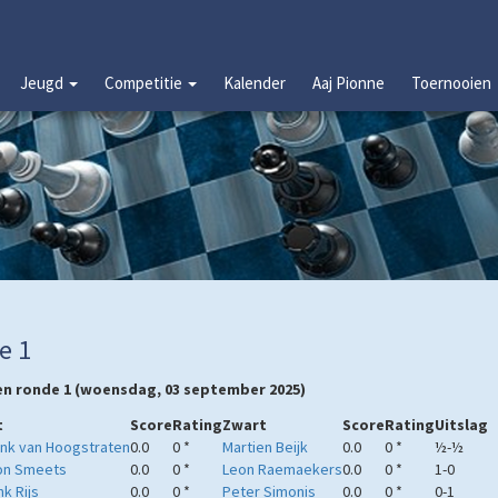
Jeugd
Competitie
Kalender
Aaj Pionne
Toernooien
e 1
en ronde 1 (woensdag, 03 september 2025)
t
Score
Rating
Zwart
Score
Rating
Uitslag
nk van Hoogstraten
0.0
0 *
Martien Beijk
0.0
0 *
½-½
on Smeets
0.0
0 *
Leon Raemaekers
0.0
0 *
1-0
k Rijs
0.0
0 *
Peter Simonis
0.0
0 *
0-1