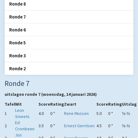
Ronde 8
Ronde 7
Ronde 6
Ronde 5
Ronde 3
Ronde 2
Ronde 7
uitslagen ronde 7 (woensdag, 14 januari 2026)
Tafel
Wit
Score
Rating
Zwart
Score
Rating
Uitslag
Leon
1
4.0
0 *
Rene Mussen
5.0
0 *
½-½
Smeets
Ed
2
3.5
0 *
Ernest Gerritsen
4.5
0 *
½-½
Crombeen
Jos