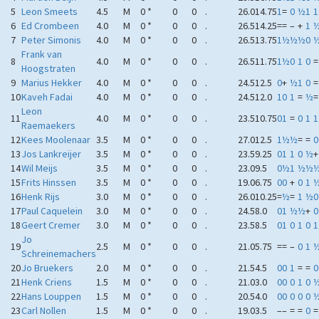
5
Leon Smeets
4.5
M
0 *
0
0
.
26.0
14.75
1
=
0
½
1
1
6
Ed Crombeen
4.0
M
0 *
0
0
.
26.5
14.25
=
=
–
+
1
7
Peter Simonis
4.0
M
0 *
0
0
.
26.5
13.75
1
½
½
½
0
Frank van
8
4.0
M
0 *
0
0
.
26.5
11.75
1
½
0
1
0
=
Hoogstraten
9
Marius Hekker
4.0
M
0 *
0
0
.
24.5
12.5
0
+
½
1
0
=
10
Kaveh Fadai
4.0
M
0 *
0
0
.
24.5
12.0
1
0
1
=
½
=
Leon
11
4.0
M
0 *
0
0
.
23.5
10.75
0
1
=
0
1
1
Raemaekers
12
Kees Moolenaar
3.5
M
0 *
0
0
.
27.0
12.5
1
½
½
=
=
0
13
Jos Lankreijer
3.5
M
0 *
0
0
.
23.5
9.25
0
1
1
0
½
+
14
Wil Meijs
3.5
M
0 *
0
0
.
23.0
9.5
0
½
1
½
½
15
Frits Hinssen
3.5
M
0 *
0
0
.
19.0
6.75
0
0
+
0
1
16
Henk Rijs
3.0
M
0 *
0
0
.
26.0
10.25
=
½
=
1
½
0
17
Paul Caquelein
3.0
M
0 *
0
0
.
24.5
8.0
0
1
½
½
+
0
18
Geert Cremer
3.0
M
0 *
0
0
.
23.5
8.5
0
1
0
1
0
1
Jo
19
2.5
M
0 *
0
0
.
21.0
5.75
=
=
–
0
1
Schreinemachers
20
Jo Bruekers
2.0
M
0 *
0
0
.
21.5
4.5
0
0
1
=
=
0
21
Henk Criens
1.5
M
0 *
0
0
.
21.0
3.0
0
0
0
1
0
22
Hans Louppen
1.5
M
0 *
0
0
.
20.5
4.0
0
0
0
0
0
23
Carl Nollen
1.5
M
0 *
0
0
.
19.0
3.5
–
–
=
=
0
=