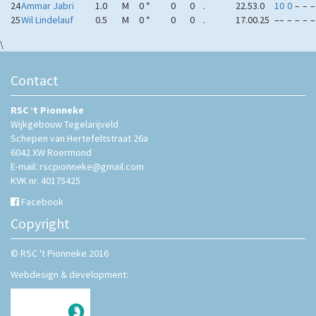
24
Ammar Jabri
1.0
M
0 *
0
0
.
22.5
3.0
1
0
0
–
–
–
25
Wil Lindelauf
0.5
M
0 *
0
0
.
17.0
0.25
–
–
–
–
–
–
\
Contact
RSC ’t Pionneke
Wijkgebouw Tegelarijveld
Schepen van Hertefeltstraat 26a
6042 XW Roermond
E-mail: rscpionneke@gmail.com
KVK nr. 40175425
Facebook
Copyright
© RSC 't Pionneke 2016
Webdesign & development: