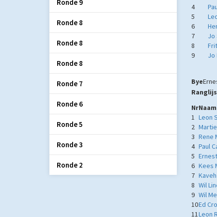
Ronde 9
4
Pau
5
Le
Ronde 8
6
Hen
7
Jo
Ronde 8
8
Fri
9
Jo
Ronde 8
Bye
Erne
Ronde 7
Ranglijs
Ronde 6
Nr
Naam
1
Leon 
Ronde 5
2
Martie
3
Rene 
Ronde 3
4
Paul C
5
Ernest
Ronde 2
6
Kees 
7
Kaveh
8
Wil Li
9
Wil Me
10
Ed Cr
11
Leon 