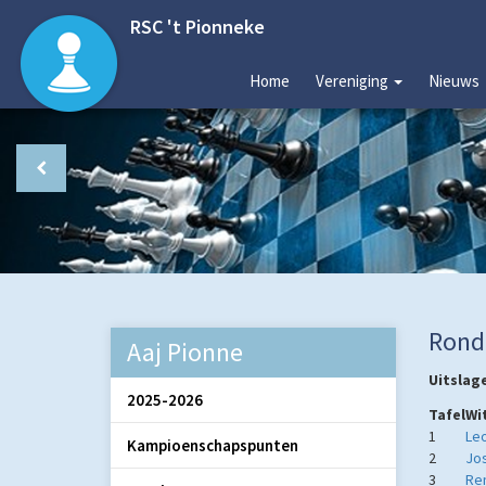
RSC 't Pionneke
Home
Vereniging
Nieuws
Rond
Aaj Pionne
Uitslag
2025-2026
Tafel
Wi
1
Le
Kampioenschapspunten
2
Jos
3
Re