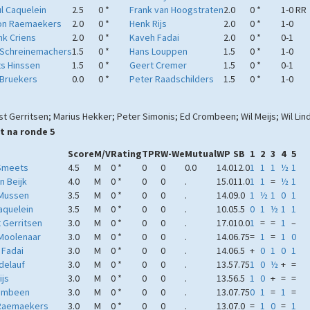
l Caquelein
2.5
0 *
Frank van Hoogstraten
2.0
0 *
1-0 RR
on Raemaekers
2.0
0 *
Henk Rijs
2.0
0 *
1-0
k Criens
2.0
0 *
Kaveh Fadai
2.0
0 *
0-1
 Schreinemachers
1.5
0 *
Hans Louppen
1.5
0 *
1-0
ts Hinssen
1.5
0 *
Geert Cremer
1.5
0 *
0-1
 Bruekers
0.0
0 *
Peter Raadschilders
1.5
0 *
1-0
st Gerritsen; Marius Hekker; Peter Simonis; Ed Crombeen; Wil Meijs; Wil Lind
t na ronde 5
Score
M/V
Rating
TPR
W-We
Mutual
WP
SB
1
2
3
4
5
Smeets
4.5
M
0 *
0
0
0.0
14.0
12.0
1
1
1
½
1
n Beijk
4.0
M
0 *
0
0
.
15.0
11.0
1
1
=
½
1
Mussen
3.5
M
0 *
0
0
.
14.0
9.0
1
½
1
0
1
aquelein
3.5
M
0 *
0
0
.
10.0
5.5
0
1
½
1
1
 Gerritsen
3.0
M
0 *
0
0
.
17.0
10.0
1
=
=
1
–
Moolenaar
3.0
M
0 *
0
0
.
14.0
6.75
=
1
=
1
0
 Fadai
3.0
M
0 *
0
0
.
14.0
6.5
+
0
1
0
1
ndelauf
3.0
M
0 *
0
0
.
13.5
7.75
1
0
½
+
=
ijs
3.0
M
0 *
0
0
.
13.5
6.5
1
0
+
=
=
ombeen
3.0
M
0 *
0
0
.
13.0
7.75
0
1
=
1
=
Raemaekers
3.0
M
0 *
0
0
.
13.0
7.0
=
1
0
=
1