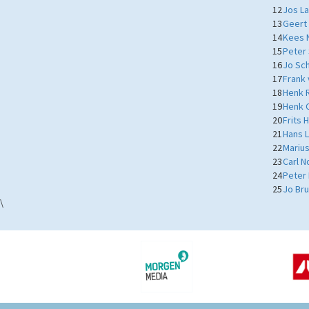
12
Jos La
13
Geert
14
Kees 
15
Peter
16
Jo Sc
17
Frank
18
Henk R
19
Henk 
20
Frits 
21
Hans 
22
Mariu
23
Carl N
24
Peter
25
Jo Br
\