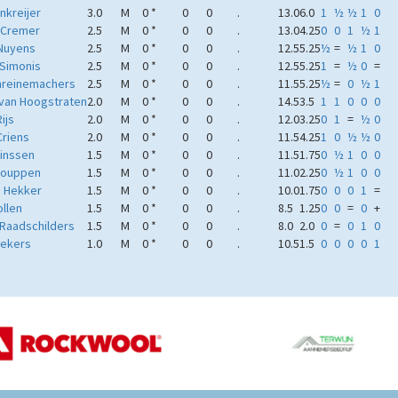
nkreijer
3.0
M
0 *
0
0
.
13.0
6.0
1
½
½
1
0
 Cremer
2.5
M
0 *
0
0
.
13.0
4.25
0
0
1
½
1
Nuyens
2.5
M
0 *
0
0
.
12.5
5.25
½
=
½
1
0
 Simonis
2.5
M
0 *
0
0
.
12.5
5.25
1
=
½
0
=
hreinemachers
2.5
M
0 *
0
0
.
11.5
5.25
½
=
0
½
1
 van Hoogstraten
2.0
M
0 *
0
0
.
14.5
3.5
1
1
0
0
0
ijs
2.0
M
0 *
0
0
.
12.0
3.25
0
1
=
½
0
Criens
2.0
M
0 *
0
0
.
11.5
4.25
1
0
½
½
0
Hinssen
1.5
M
0 *
0
0
.
11.5
1.75
0
½
1
0
0
Louppen
1.5
M
0 *
0
0
.
11.0
2.25
0
½
1
0
0
s Hekker
1.5
M
0 *
0
0
.
10.0
1.75
0
0
0
1
=
ollen
1.5
M
0 *
0
0
.
8.5
1.25
0
0
=
0
+
 Raadschilders
1.5
M
0 *
0
0
.
8.0
2.0
0
=
0
1
0
uekers
1.0
M
0 *
0
0
.
10.5
1.5
0
0
0
0
1