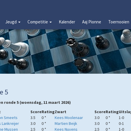
Jeugd
Competitie
Kalender
Aaj Pionne
Toernooien
e 5
en ronde 5 (woensdag, 11 maart 2026)
t
Score
Rating
Zwart
Score
Rating
Uitsla
on Smeets
3.5
0 *
Kees Moolenaar
3.0
0 *
1-0
 Lankreijer
3.0
0 *
Martien Beijk
3.0
0 *
0-1
ne Mussen
2.5
0 *
Kees Nuyens
2.5
0 *
1-0